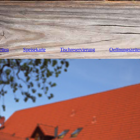
iten
Speisekarte
Tischreservierung
Oeffnungszeite